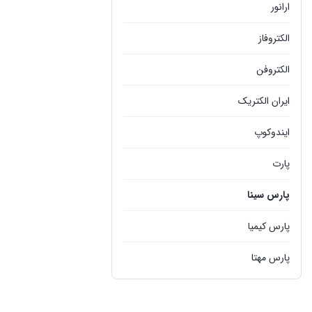
ارانور
الکتروفاز
الکتروفن
ايران الکتريک
ایندوکوپ
پارت
پارس سينا
پارس کيميا
پارس مهتا
پليمر کار البرز داکت