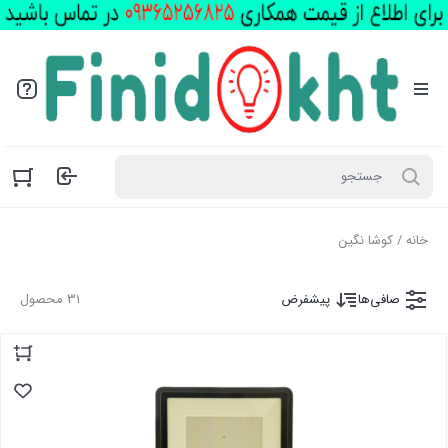
ماهسونیک جنس جدید با قیمت باور نکردنی
خانه
/ کوشا نگين
صافی‌ها
پیشفرض
31 محصول