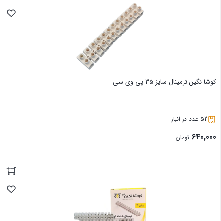
کوشا نگین ترمینال سایز 35 پی وی سی
52 عدد در انبار
640,000
تومان
بستن