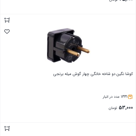
بستن
کوشا نگین دو شاخه خانگی چهار گوش میله برنجی
1331 عدد در انبار
53,000
تومان
بستن